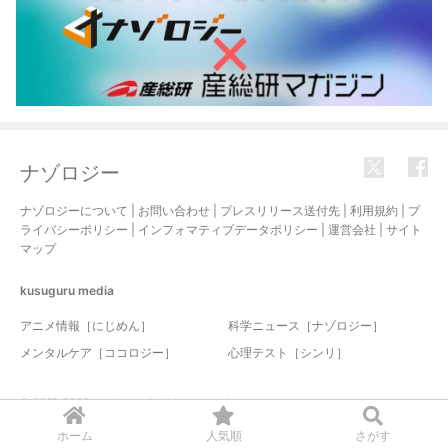
ナゾロジー
ナゾロジーについて
|
お問い合わせ
|
プレスリリース送付先
|
利用規約
|
プ
ライバシーポリシー
|
インフォマティブデータポリシー
|
運営会社
|
サイト
マップ
kusuguru
media
アニメ情報［にじめん］
科学ニュース［ナゾロジー］
メンタルケア［ココロジー］
心理テスト［シンリ］
© 2017-2026 nazology. all rights reserved.
ホーム
人気順
さがす