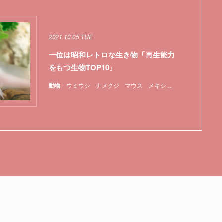
2021.10.05 TUE
一位は昭和レトロな生き物「再生能力
をもつ生物TOP10」
動物
ウミウシ
ナメクジ
マウス
メキシコ
ランキング
哺