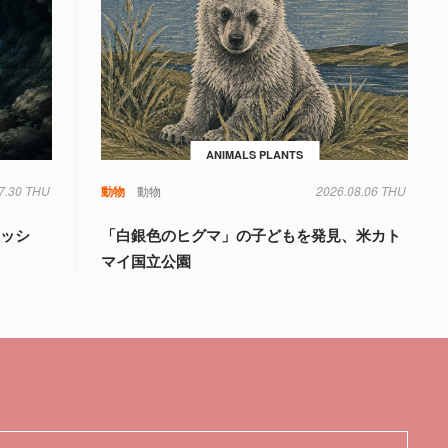
ANIMALS PLANTS
7.30 THU
動物
動物
2026.08.06 THU
ィッシ
「白銀色のヒグマ」の子どもを発見、米カト
州
マイ国立公園