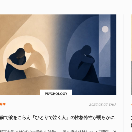
PSYCHOLOGY
理学
2026.08.06 THU
前で涙をこらえ「ひとりで泣く人」の性格特性が明らかに
都宮大学は169名の大学生を対象に、涙を流す経験について調査。そ