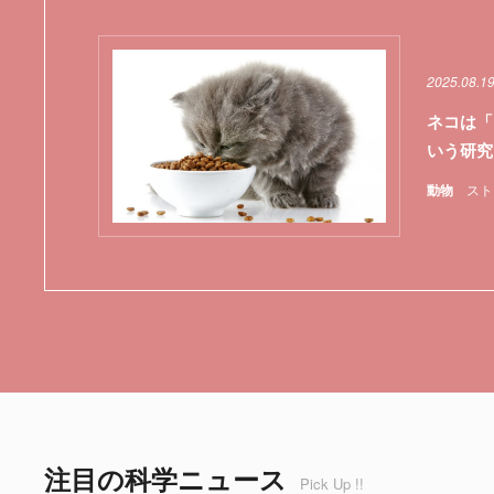
2025.08.1
ネコは「
いう研究
動物
スト
注目の科学ニュース
Pick Up !!