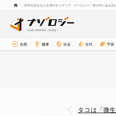
科学を好きな人を増やすメディア、ナゾロジー！世の中にある沢
Love science , enjoy !
社会
古代
宇宙
自然
健康
タコは「微生物」を触ることで「安
タコは「微生