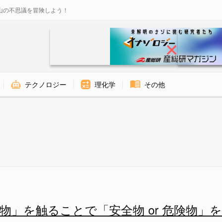
山の不思議を冒険しよう！
テクノロジー
理化学
その他
全物 or 危険物」を見分けてい
物」を触ることで「安全物 or 危険物」