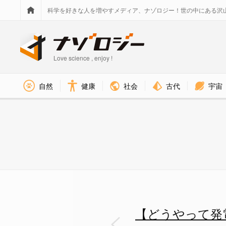
科学を好きな人を増やすメディア、ナゾロジー！世の中にある沢
Love science , enjoy !
社会
古代
宇宙
自然
健康
【どうやって発電？】「レール上
【どうやって発