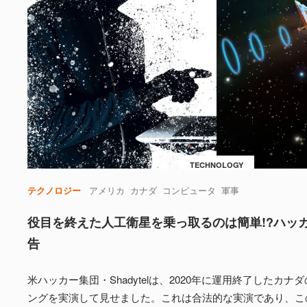
TECHNOLOGY
テクノロジー
アメリカ
カナダ
コンピュータ
軍事
役目を終えた人工衛星を乗っ取るのは簡単!?ハッ
告
米ハッカー集団・Shadytelは、2020年に運用終了したカ
ングを実演して見せました。これは合法的な実演であり、こ