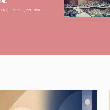
5選」
メリカ
インド
うつ病
医療
実験
心理学
特集
脳