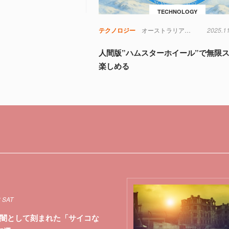
TECHNOLOGY
テクノロジー
オーストラリア
スポーツ
2025.1
氷
人間版”ハムスターホイール”で無限
楽しめる
8 SAT
闇として刻まれた「サイコな