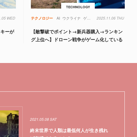
TECHNOLOGY
1.05 WED
テクノロジー
AI
ウクライナ
ゲーム
2025.11.06 THU
ドローン
ランキング
スキーが
【敵撃破でポイント→新兵器購入→ランキン
グ上位へ】ドローン戦争がゲーム化している
2021.05.08 SAT
終末世界で人類は最低何人が生き残れ