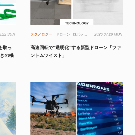
TECHNOLOGY
2.22 SUN
才
実験
水
流体力学
テクノロジー
物理学
ドローン
ロボット
像
2026.07.20 MON
色
視覚
を取っ
高速回転で“透明化”する新型ドローン「ファ
驚きの機
ントムツイスト」