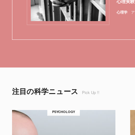
心理実験
心理学
ア
注目の科学ニュース
Pick Up !!
PSYCHOLOGY