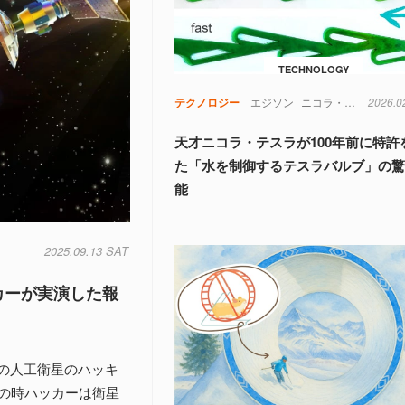
TECHNOLOGY
テクノロジー
エジソン
ニコラ・テスラ
2026.0
天
天才ニコラ・テスラが100年前に特許
た「水を制御するテスラバルブ」の
能
2025.09.13 SAT
カーが実演した報
ナダの人工衛星のハッキ
の時ハッカーは衛星