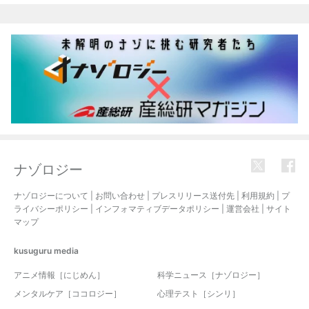
関連記事
ナゾロジー
ナゾロジーについて
|
お問い合わせ
|
プレスリリース送付先
|
利用規約
|
プ
ライバシーポリシー
|
インフォマティブデータポリシー
|
運営会社
|
サイト
マップ
kusuguru
media
アニメ情報［にじめん］
科学ニュース［ナゾロジー］
メンタルケア［ココロジー］
心理テスト［シンリ］