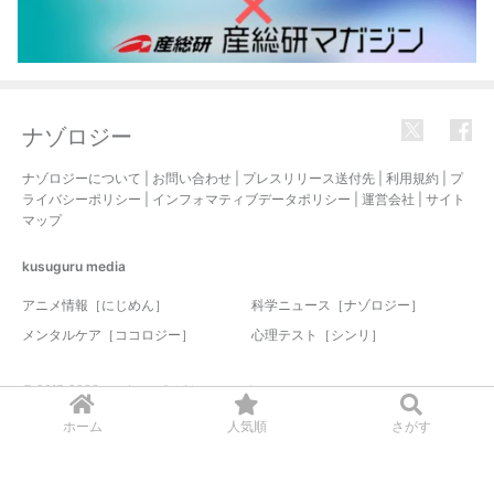
ナゾロジー
ナゾロジーについて
|
お問い合わせ
|
プレスリリース送付先
|
利用規約
|
プ
ライバシーポリシー
|
インフォマティブデータポリシー
|
運営会社
|
サイト
マップ
kusuguru
media
アニメ情報［にじめん］
科学ニュース［ナゾロジー］
メンタルケア［ココロジー］
心理テスト［シンリ］
© 2017-2026 nazology. all rights reserved.
ホーム
人気順
さがす