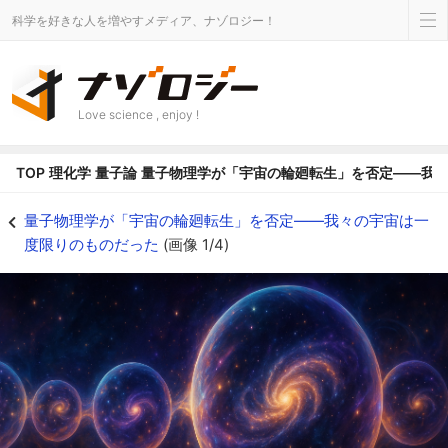
科学を好きな人を増やすメディア、ナゾロジー！
Love science , enjoy !
TOP
理化学
量子論
量子物理学が「宇宙の輪廻転生」を否定――我
量子物理学が「宇宙の輪廻転生」を否定――我々の宇宙は一度限りのものだった
量子物理学が「宇宙の輪廻転生」を否定――我々の宇宙は一
度限りのものだった
(画像 1/4)