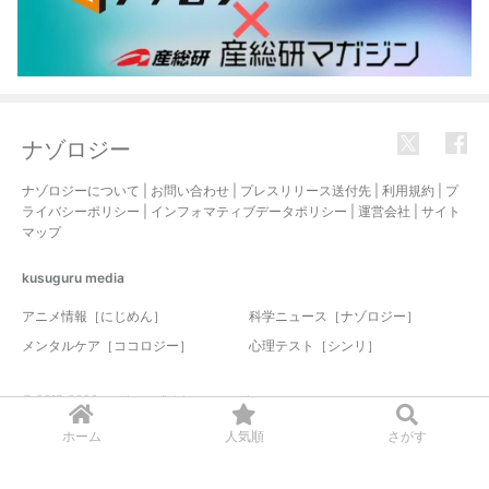
ナゾロジー
ナゾロジーについて
|
お問い合わせ
|
プレスリリース送付先
|
利用規約
|
プ
ライバシーポリシー
|
インフォマティブデータポリシー
|
運営会社
|
サイト
マップ
kusuguru
media
アニメ情報［にじめん］
科学ニュース［ナゾロジー］
メンタルケア［ココロジー］
心理テスト［シンリ］
© 2017-2026 nazology. all rights reserved.
ホーム
人気順
さがす