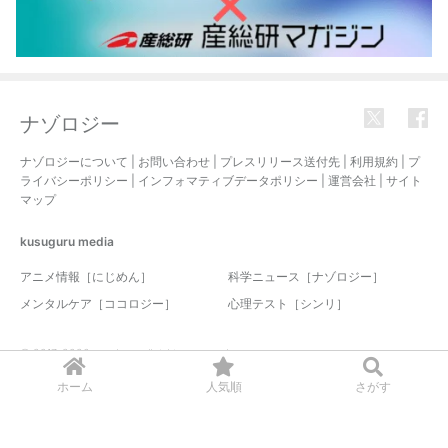
ナゾロジー
ナゾロジーについて
|
お問い合わせ
|
プレスリリース送付先
|
利用規約
|
プ
ライバシーポリシー
|
インフォマティブデータポリシー
|
運営会社
|
サイト
マップ
kusuguru
media
アニメ情報［にじめん］
科学ニュース［ナゾロジー］
メンタルケア［ココロジー］
心理テスト［シンリ］
© 2017-2026 nazology. all rights reserved.
ホーム
人気順
さがす