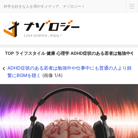
科学を好きな人を増やすメディア、ナゾロジー！
Love science , enjoy !
TOP
ライフスタイル
健康
心理学
ADHD症状のある若者は勉強中や
ADHD症状のある若者は勉強中や仕事中にも普通の人より頻繁にBGMを聴く 
ADHD症状のある若者は勉強中や仕事中にも普通の人より頻
繁にBGMを聴く
(画像 1/4)