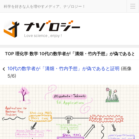
科学を好きな人を増やすメディア、ナゾロジー！
Love science , enjoy !
TOP
理化学
数学
10代の数学者が「溝畑・竹内予想」が偽であると
溝畑・竹内予想に関するカイロ氏の講演スライド - ナゾロジー
10代の数学者が「溝畑・竹内予想」が偽であると証明
(画像
5/6)