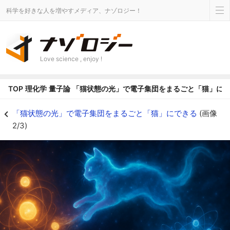
科学を好きな人を増やすメディア、ナゾロジー！
Love science , enjoy !
TOP
理化学
量子論
「猫状態の光」で電子集団をまるごと「猫」に
量子の猫はこうして物質へ飛び移る - ナゾロジー
「猫状態の光」で電子集団をまるごと「猫」にできる
(画像
2/3)