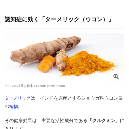
認知症に効く「ターメリック（ウコン）」
ウコンの根茎と粉末 / Credit:
ja.wikipedia
は、インドを原産とするショウガ科ウコン属
ターメリック
の
。
植物
その健康効果は、主要な活性成分である
「クルクミン」
に
あります。