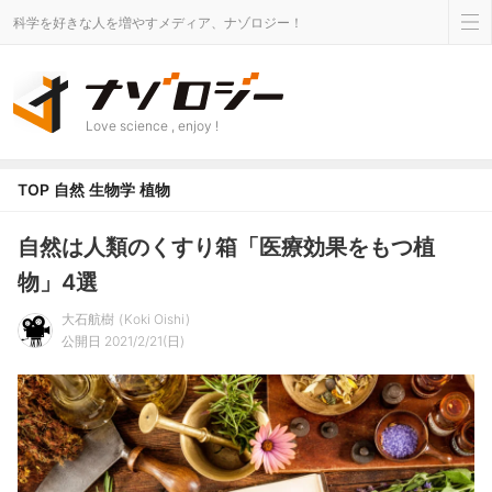
科学を好きな人を増やすメディア、ナゾロジー！
Love science , enjoy !
TOP
自然
生物学
植物
自然は人類のくすり箱「医療効果をもつ植
物」4選
大石航樹
Koki Oishi
公開日 2021/2/21(日)