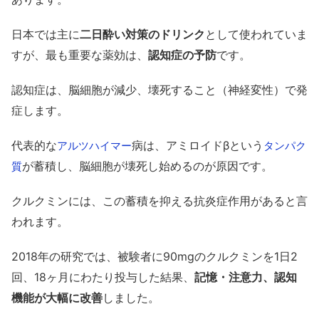
日本では主に
二日酔い対策のドリンク
として使われていま
すが、最も重要な薬効は、
認知症の予防
です。
認知症は、脳細胞が減少、壊死すること（神経変性）で発
症します。
代表的な
病は、アミロイドβという
アルツハイマー
タンパク
が蓄積し、脳細胞が壊死し始めるのが原因です。
質
クルクミンには、この蓄積を抑える抗炎症作用があると言
われます。
2018年の研究では、被験者に90mgのクルクミンを1日2
回、18ヶ月にわたり投与した結果、
記憶・注意力、認知
機能が大幅に改善
しました。