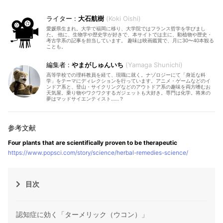
大石航樹
Koki Oishi
愛媛県生まれ。大学で福岡に移り、大学院ではフランス哲学を学びまし
た。 他に、生物学や歴史学が好きで、本サイトでは主に、動植物や歴史・
考古学系の記事を担当しています。 趣味は映画鑑賞で、月に30〜40本観る
ことも。
やまがしゅんいち
Yamaga Shunichi
高等学校での理科教員を経て、現職に就く。ナゾロジーにて「身近な科
学」をテーマにディレクションを行っています。アニメ・ゲームなどのイ
ンドア系と、登山・サイクリングなどのアウトドア系の趣味を両方嗜むお
天気屋。乗り物やワクワクするガジェットも大好き。専門は化学。将来の
夢はマッドサイエンティスト……？
Four plants that are scientifically proven to be therapeutic
https://www.popsci.com/story/science/herbal-remedies-science/
目次
認知症に効く「ターメリック（ウコン）」