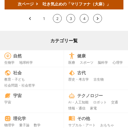
次ページ
吐き気止めの「マリファナ（大麻）」
<
1
2
3
4
>
カテゴリー覧
自然
健康
生物学
地球科学
医療
スポーツ
脳科学
心理学
社会
古代
教育・子ども
歴史・考古学
古生物
社会問題・社会哲学
宇宙
テクノロジー
宇宙
AI・人工知能
ロボット
交通
情報・通信
家電
理化学
その他
物理学
量子論
数学
サブカル・アート
おもちゃ