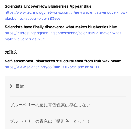
Scientists Uncover How Blueberries Appear Blue
https://www.technologynetworks.com/tn/news/scientists-uncover-how-
blueberries-appear-blue-383605
Scientists have finally discovered what makes blueberries blue
https://interestingengineering.com/science/scientists-discover-what-
makes-blueberries-blue
Self-assembled, disordered structural color from fruit wax bloom
https://www.science.org/doi/full/10.1126/sciadv.adk4219
目次
ブルーベリーの皮に青色色素は存在しない
ブルーベリーの青色は「構造色」だった！