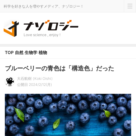
科学を好きな人を増やすメディア、ナゾロジー！
Love science , enjoy !
TOP
自然
生物学
植物
ブルーベリーの青色は「構造色」だった
大石航樹
Koki Oishi
公開日 2024/2/12(月)