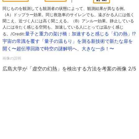
同じものを観測しても観測者の状態によって、観測結果が異なる例。
（A）ドップラー効果。同じ救急車のサイレンでも、遠ざかる人には低く
聞こえ、近づく人には高く聞こえる。（B）アンルー効果。静止している
人には冷たく感じる空間も、加速している人にとっては温かく感じ
量子と重力の架け橋：加速すると感じる「幻の熱」!?
る。/Credit:
宇宙の常識を覆す「量子の温もり」を測る新技術で新たな扉を
開く〜超伝導回路で時空の謎解明へ、大きな一歩！〜
広島大学が「虚空の幻熱」を検出する方法を考案の画像 2/5