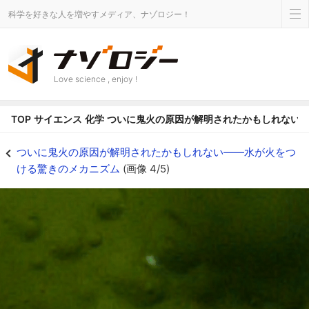
科学を好きな人を増やすメディア、ナゾロジー！
Love science , enjoy !
TOP
サイエンス
化学
ついに鬼火の原因が解明されたかもしれない
泡の接触によって小さな稲妻が発生している様子 - ナゾロジー
ついに鬼火の原因が解明されたかもしれない――水が火をつ
ける驚きのメカニズム
(画像 4/5)