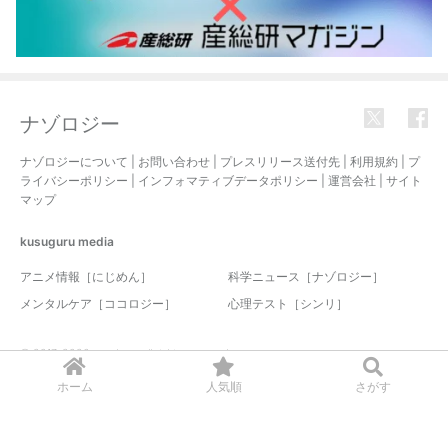
ナゾロジー
ナゾロジーについて
|
お問い合わせ
|
プレスリリース送付先
|
利用規約
|
プ
ライバシーポリシー
|
インフォマティブデータポリシー
|
運営会社
|
サイト
マップ
kusuguru
media
アニメ情報［にじめん］
科学ニュース［ナゾロジー］
メンタルケア［ココロジー］
心理テスト［シンリ］
© 2017-2026 nazology. all rights reserved.
ホーム
人気順
さがす