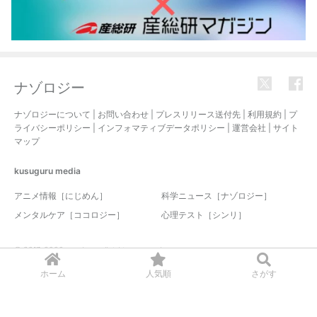
ナゾロジー
ナゾロジーについて
|
お問い合わせ
|
プレスリリース送付先
|
利用規約
|
プ
ライバシーポリシー
|
インフォマティブデータポリシー
|
運営会社
|
サイト
マップ
kusuguru
media
アニメ情報［にじめん］
科学ニュース［ナゾロジー］
メンタルケア［ココロジー］
心理テスト［シンリ］
© 2017-2026 nazology. all rights reserved.
ホーム
人気順
さがす