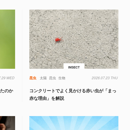
INSECT
7.29 WED
昆虫
太陽
昆虫
生物
2026.07.23 THU
きたのか
コンクリートでよく見かける赤い虫が「まっ
く
赤な理由」を解説