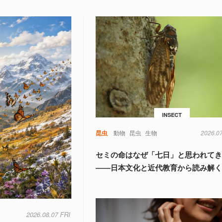
INSECT
昆虫
動物
昆虫
生物
2026.0
セミの命はなぜ「七日」と思われて
――日本文化と近代教育から読み解
2026.08.07 FRI