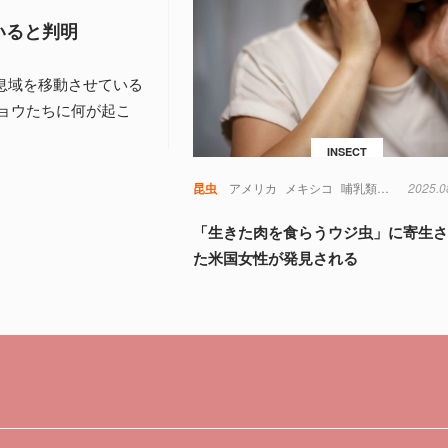
いると判明
生息域を移動させている
ョウたちに何が起こ
INSECT
昆虫
アメリカ
メキシコ
哺乳類
寄生虫
2025.0
虫
「生きた肉を食らうウジ虫」に寄生
た米国女性が発見される