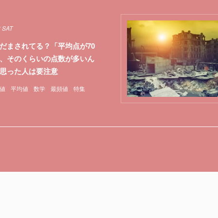
8 SAT
だまされてる？「平均点が70
、そのくらいの点数が多いん
思った人は要注意
値
平均値
数学
最頻値
特集