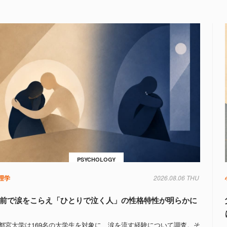
PSYCHOLOGY
理学
2026.08.06 THU
前で涙をこらえ「ひとりで泣く人」の性格特性が明らかに
都宮大学は169名の大学生を対象に、涙を流す経験について調査。そ