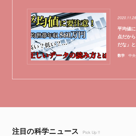
2020.11.2
平均値に
点だから
だな」と
数学
中央
注目の科学ニュース
Pick Up !!