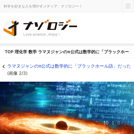
科学を好きな人を増やすメディア、ナゾロジー！
Love science , enjoy !
TOP
理化学
数学
ラマヌジャンのπ公式は数学的に「ブラックホール
『ただの計算道具』で終わらなかったラマヌジャンのπ公式 - ナゾロジー
ラマヌジャンのπ公式は数学的に「ブラックホール語」だった
(画像 2/3)