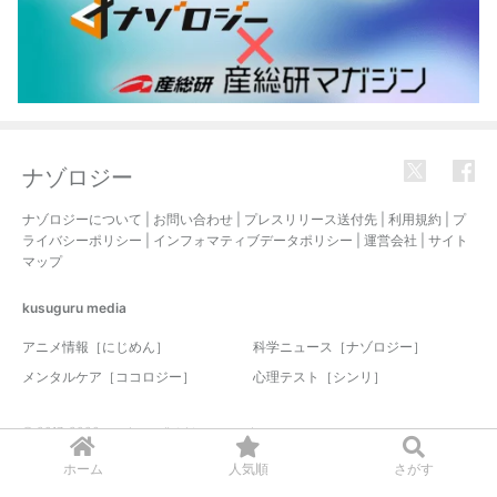
ナゾロジー
ナゾロジーについて
|
お問い合わせ
|
プレスリリース送付先
|
利用規約
|
プ
ライバシーポリシー
|
インフォマティブデータポリシー
|
運営会社
|
サイト
マップ
kusuguru
media
アニメ情報［にじめん］
科学ニュース［ナゾロジー］
メンタルケア［ココロジー］
心理テスト［シンリ］
© 2017-2026 nazology. all rights reserved.
ホーム
人気順
さがす