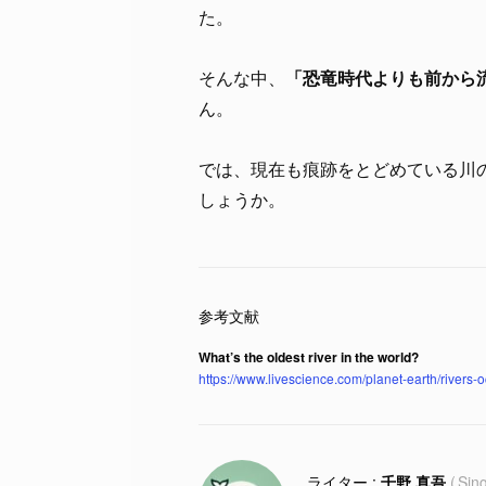
た。
そんな中、
「恐竜時代よりも前から
ん。
では、現在も痕跡をとどめている川
しょうか。
What’s the oldest river in the world?
https://www.livescience.com/planet-earth/rivers-o
千野 真吾
Sin