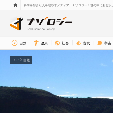
科学を好きな人を増やすメディア、ナゾロジー！世の中にある沢
Love science , enjoy !
社会
古代
宇宙
自然
健康
TOP
自然