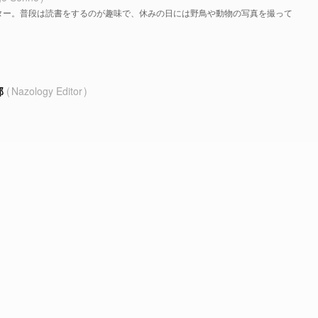
ター。普段は読書をするのが趣味で、休みの日には野鳥や動物の写真を撮って
部
Nazology Editor