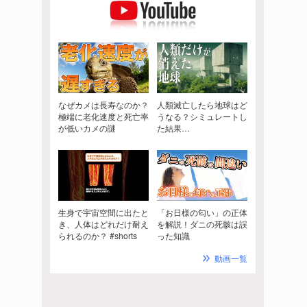
なぜカメは長寿なのか？
人類滅亡したら地球はど
極端に老化速度と死亡率
うなる？シミュレートし
が低いカメの謎
た結果…
生身で宇宙空間に出たと
「お日様の匂い」の正体
き、人体はどれだけ耐え
を解説！ダニの死骸は誤
られるのか？ #shorts
った知識
動画一覧