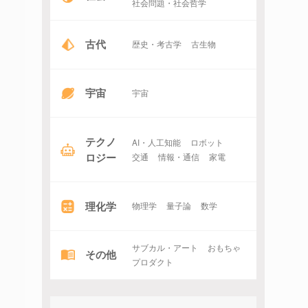
社会問題・社会哲学
古代
歴史・考古学
古生物
宇宙
宇宙
テクノ
AI・人工知能
ロボット
ロジー
交通
情報・通信
家電
理化学
物理学
量子論
数学
サブカル・アート
おもちゃ
その他
プロダクト