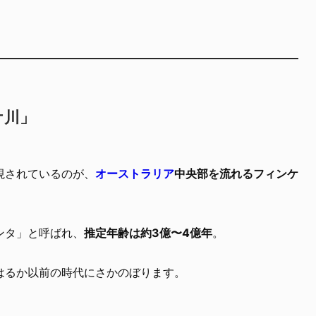
ケ川」
視されているのが、
オーストラリア
中央部を流れるフィンケ
ンタ」と呼ばれ、
推定年齢は約3億〜4億年
。
はるか以前の時代にさかのぼります。