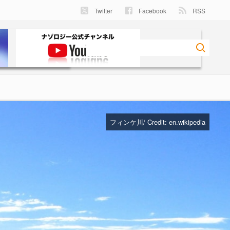
Twitter
Facebook
RSS
フィンケ川/ Credit:
en.wikipedia