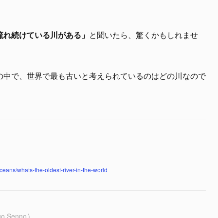
流れ続けている川がある」
と聞いたら、驚くかもしれませ
の中で、世界で最も古いと考えられているのはどの川なので
ceans/whats-the-oldest-river-in-the-world
go Senno