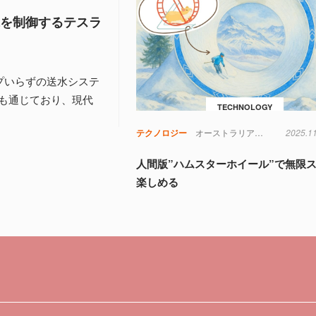
水を制御するテスラ
プいらずの送水システ
も通じており、現代
TECHNOLOGY
テクノロジー
オーストラリア
スポーツ
2025.1
氷
人間版”ハムスターホイール”で無限
楽しめる