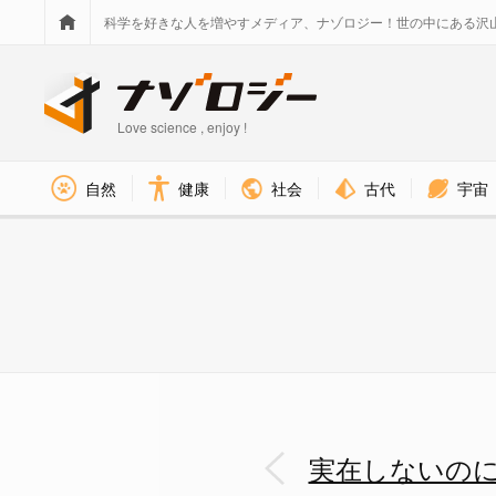
科学を好きな人を増やすメディア、ナゾロジー！世の中にある沢
Love science , enjoy !
社会
古代
宇宙
自然
健康
実在しないのに数百万フォロワー
実在しないの