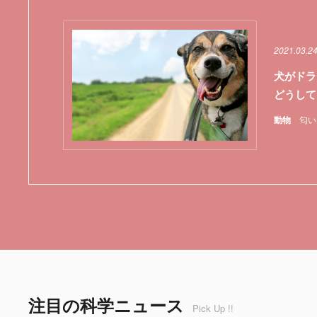
2021.03.2
犬がドラ
どうして
動物
匂い
注目の科学ニュース
Pick Up !!