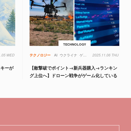
TECHNOLOGY
1.05 WED
テクノロジー
AI
ウクライナ
ゲーム
2025.11.06 THU
ドローン
ランキング
スキーが
【敵撃破でポイント→新兵器購入→ランキン
グ上位へ】ドローン戦争がゲーム化している