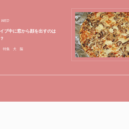
4 WED
イブ中に窓から顔を出すのは
？
特集
犬
脳