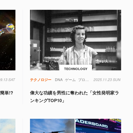
TECHNOLOGY
タ
09.13 SAT
軍事
テクノロジー
DNA
ゲーム
プログラミング
2025.11.23 SUN
ボードゲーム
ラ
簡単!?
偉大な功績を男性に奪われた「女性発明家ラ
ンキングTOP10」