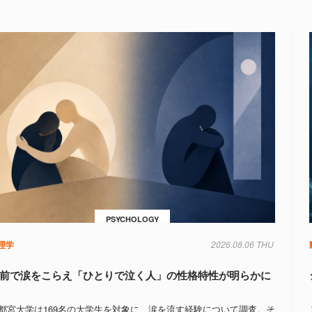
PSYCHOLOGY
理学
2026.08.06 THU
前で涙をこらえ「ひとりで泣く人」の性格特性が明らかに
都宮大学は169名の大学生を対象に、涙を流す経験について調査。そ