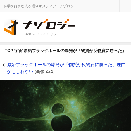
科学を好きな人を増やすメディア、ナゾロジー！
Love science , enjoy !
TOP
宇宙
原始ブラックホールの爆発が「物質が反物質に勝った」理
物質世界はブラックホールの衝撃波のお陰なのか？ - ナゾロジー
原始ブラックホールの爆発が「物質が反物質に勝った」理由
かもしれない
(画像 4/4)