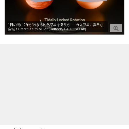
1日の間に2年が過ぎる灼熱惑星を発見か──ガス巨星に異常な
自転 / Credit: Keith Miller (Caltech/IPAC – SELab)