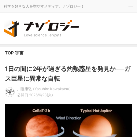
科学を好きな人を増やすメディア、ナゾロジー！
Love science , enjoy !
TOP
宇宙
1日の間に2年が過ぎる灼熱惑星を発見か──ガ
ス巨星に異常な自転
川勝康弘
Yasuhiro Kawakatsu
公開日 2026/6/23(火)