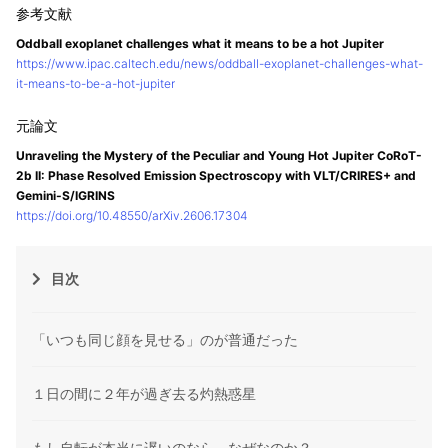
Oddball exoplanet challenges what it means to be a hot Jupiter
https://www.ipac.caltech.edu/news/oddball-exoplanet-challenges-what-
it-means-to-be-a-hot-jupiter
Unraveling the Mystery of the Peculiar and Young Hot Jupiter CoRoT-
2b II: Phase Resolved Emission Spectroscopy with VLT/CRIRES+ and
Gemini-S/IGRINS
https://doi.org/10.48550/arXiv.2606.17304
目次
「いつも同じ顔を見せる」のが普通だった
１日の間に２年が過ぎ去る灼熱惑星
もし自転が本当に遅いのなら、なぜなのか？