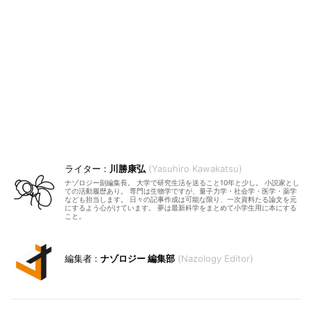
川勝康弘
Yasuhiro Kawakatsu
ナゾロジー副編集長。 大学で研究生活を送ること10年と少し。 小説家とし
ての活動履歴あり。 専門は生物学ですが、量子力学・社会学・医学・薬学
なども担当します。 日々の記事作成は可能な限り、一次資料たる論文を元
にするよう心がけています。 夢は最新科学をまとめて小学生用に本にする
こと。
ナゾロジー 編集部
Nazology Editor