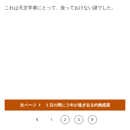
これは天文学者にとって、放っておけない謎でした。
次ページ
１日の間に２年が過ぎ去る灼熱惑星
<
1
2
3
>