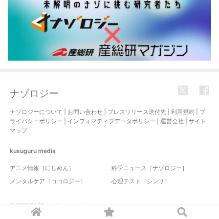
ナゾロジー
ナゾロジーについて
|
お問い合わせ
|
プレスリリース送付先
|
利用規約
|
プ
ライバシーポリシー
|
インフォマティブデータポリシー
|
運営会社
|
サイト
マップ
kusuguru
media
アニメ情報［にじめん］
科学ニュース［ナゾロジー］
メンタルケア［ココロジー］
心理テスト［シンリ］
© 2017-2026 nazology. all rights reserved.