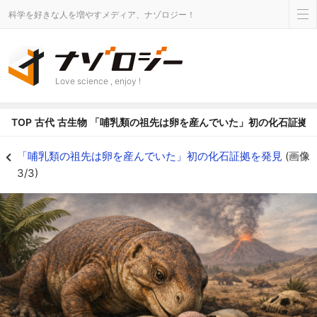
科学を好きな人を増やすメディア、ナゾロジー！
Love science , enjoy !
TOP
古代
古生物
「哺乳類の祖先は卵を産んでいた」初の化石証拠
「哺乳類の祖先は卵を産んでいた」初の化石証拠を発見の画像 3/3 - ナゾロ
「哺乳類の祖先は卵を産んでいた」初の化石証拠を発見
(画像
3/3)