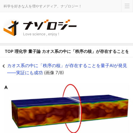
科学を好きな人を増やすメディア、ナゾロジー！
Love science , enjoy !
TOP
理化学
量子論
カオス系の中に「秩序の核」が存在することを量
3つのカオスに挑む――「縞模様」「渦巻き」「ルールなしの乱流」 - ナゾ
カオス系の中に「秩序の核」が存在することを量子AIが発見
――実証にも成功
(画像 7/8)