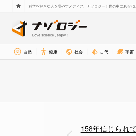
科学を好きな人を増やすメディア、ナゾロジー！世の中にある沢
Love science , enjoy !
社会
古代
宇宙
自然
健康
ついに見つかった双子のドーナツ
158年信じら