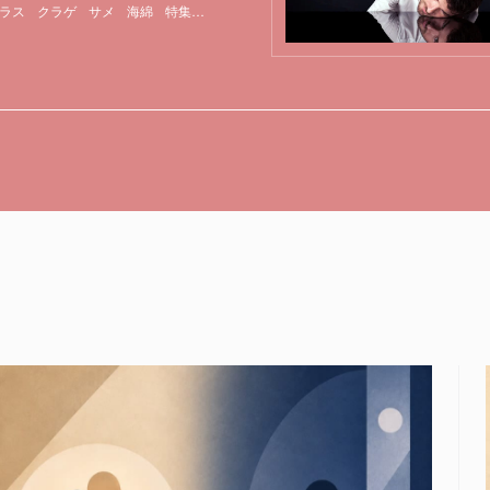
ラス
クラゲ
サメ
海綿
特集
貝
遺伝子