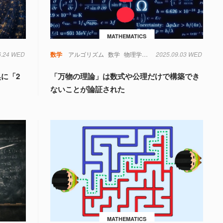
MATHEMATICS
6.24 WED
数学
アルゴリズム
数学
物理学
量子力学
2025.09.03 WED
奥に「2
「万物の理論」は数式や公理だけで構築でき
ないことが論証された
MATHEMATICS