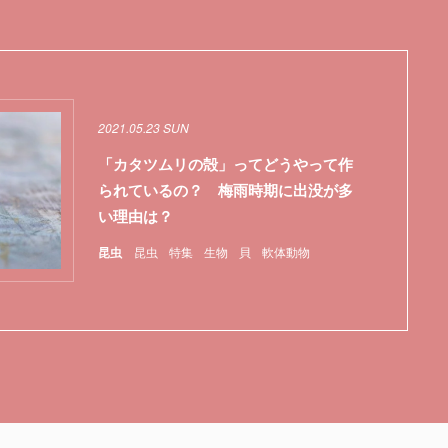
2021.05.23 SUN
「カタツムリの殻」ってどうやって作
られているの？ 梅雨時期に出没が多
い理由は？
昆虫
昆虫
特集
生物
貝
軟体動物