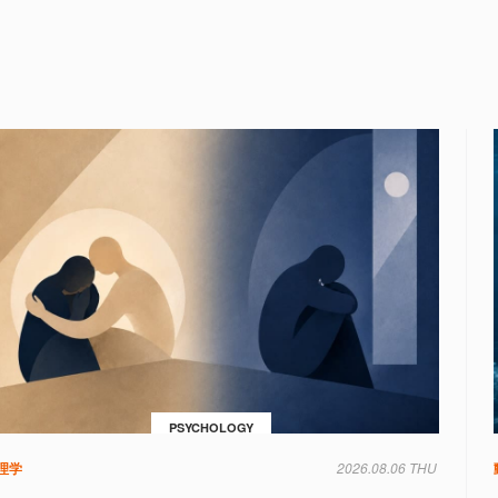
PSYCHOLOGY
理学
2026.08.06 THU