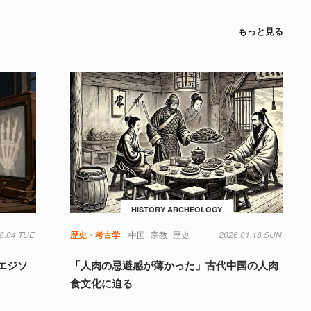
もっと見る
HISTORY ARCHEOLOGY
8.04 TUE
歴史・考古学
中国
宗教
歴史
2026.01.18 SUN
エジソ
「人肉の忌避感が薄かった」古代中国の人肉
食文化に迫る