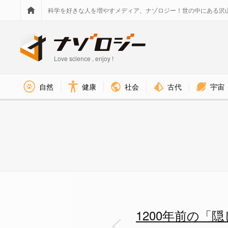
科学を好きな人を増やすメディア、ナゾロジー！世の中にある沢
Love science , enjoy !
社会
古代
宇宙
自然
健康
1200年前の「隠し財宝」をサ
1200年前の