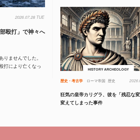
2026.07.28 TUE
頭部殴打」で神々へ
ありませんでした。
殴打により亡くなっ
HISTORY ARCHEOLOGY
歴史・考古学
ローマ帝国
歴史
2026.
狂気の皇帝カリグラ、彼を「残忍な
変えてしまった事件