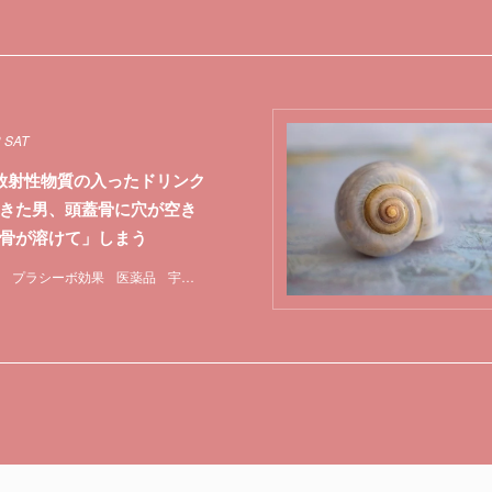
3 SAT
放射性物質の入ったドリンク
きた男、頭蓋骨に穴が空き
骨が溶けて」しまう
プラシーボ効果
医薬品
宇宙放射線
毒
特集