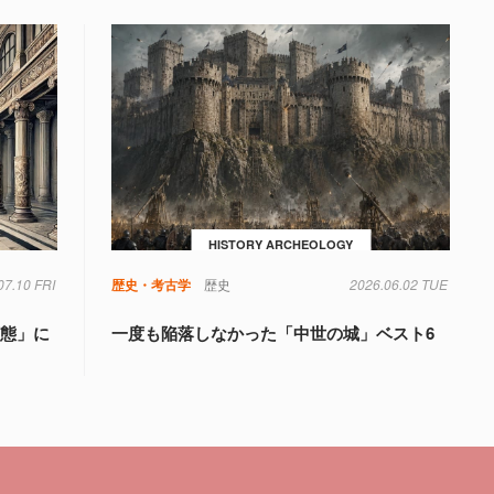
HISTORY ARCHEOLOGY
07.10 FRI
歴史・考古学
歴史
2026.06.02 TUE
変態」に
一度も陥落しなかった「中世の城」ベスト6