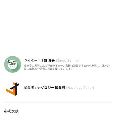
千野 真吾
Singo Senno
生物学に興味のあるWebライター。普段は読書をするのが趣味で、休みの
日には野鳥や動物の写真を撮っています。
ナゾロジー 編集部
Nazology Editor