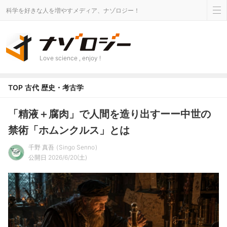
科学を好きな人を増やすメディア、ナゾロジー！
Love science , enjoy !
TOP
古代
歴史・考古学
「精液＋腐肉」で人間を造り出すーー中世の
禁術「ホムンクルス」とは
千野 真吾
Singo Senno
公開日 2026/6/20(土)