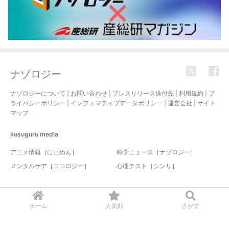
ナゾロジー
ナゾロジーについて
|
お問い合わせ
|
プレスリリース送付先
|
利用規約
|
プ
ライバシーポリシー
|
インフォマティブデータポリシー
|
運営会社
|
サイト
マップ
kusuguru
media
アニメ情報［にじめん］
科学ニュース［ナゾロジー］
メンタルケア［ココロジー］
心理テスト［シンリ］
© 2017-2026 nazology. all rights reserved.
ホーム
人気順
さがす