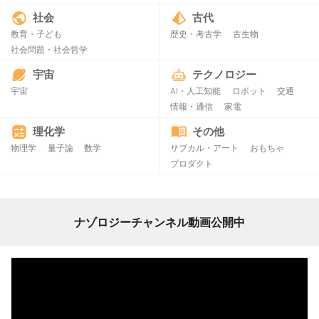
社会
古代
教育・子ども
歴史・考古学
古生物
社会問題・社会哲学
宇宙
テクノロジー
宇宙
AI・人工知能
ロボット
交通
情報・通信
家電
理化学
その他
物理学
量子論
数学
サブカル・アート
おもちゃ
プロダクト
ナゾロジーチャンネル動画公開中