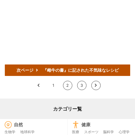
次ページ
『雌牛の書』に記された不気味なレシピ
<
1
2
3
>
カテゴリー覧
自然
健康
生物学
地球科学
医療
スポーツ
脳科学
心理学