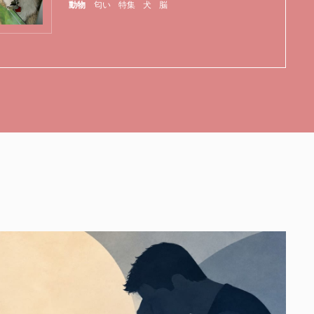
動物
匂い
特集
犬
脳