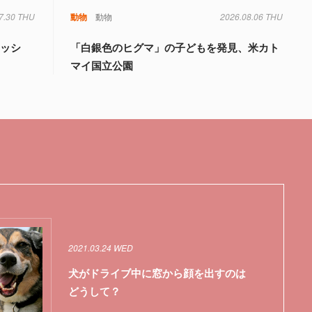
7.30 THU
動物
動物
2026.08.06 THU
ィッシ
「白銀色のヒグマ」の子どもを発見、米カト
州
マイ国立公園
2021.03.24 WED
犬がドライブ中に窓から顔を出すのは
どうして？