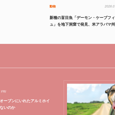
動物
2026.0
新種の盲目魚「デーモン・ケーブフ
ュ」を地下洞窟で発見、米アラバマ
 FRI
オーブンにいれたアルミホイ
ないのか