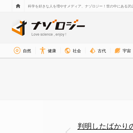
科学を好きな人を増やすメディア、ナゾロジー！世の中にある沢
Love science , enjoy !
社会
古代
宇宙
自然
健康
判明したばかりの「鳥を食べるコ
判明したばかり