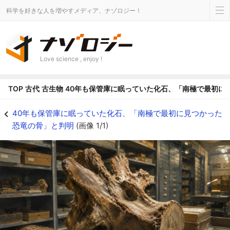
科学を好きな人を増やすメディア、ナゾロジー！
Love science , enjoy !
TOP
古代
古生物
40年も保管庫に眠っていた化石、「南極で最初に
40年も保管庫に眠っていた化石、「南極で最初に見つかった恐竜の骨」と判明の画
40年も保管庫に眠っていた化石、「南極で最初に見つかった
恐竜の骨」と判明
(画像 1/1)