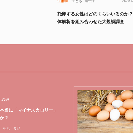
生物学
子ども
遺伝子
2026.
托卵する女性はどのくらいいるのか？
体解析を組み合わせた大規模調査
3 SUN
本当に「マイナスカロリー」
か？
生活
食品