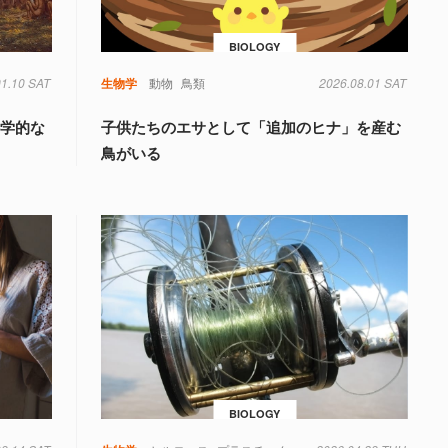
BIOLOGY
01.10 SAT
生物学
動物
鳥類
2026.08.01 SAT
科学的な
子供たちのエサとして「追加のヒナ」を産む
鳥がいる
BIOLOGY