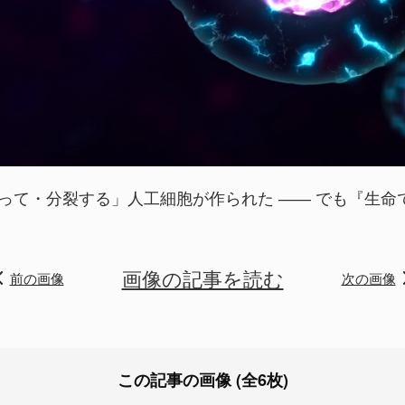
て・分裂する」人工細胞が作られた ―― でも『生命では
画像の記事を読む
前の画像
次の画像
この記事の画像 (全6枚)