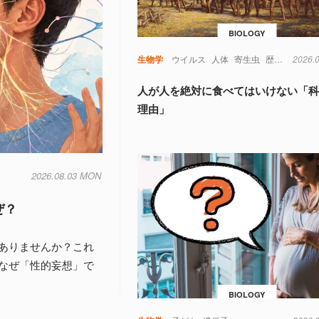
BIOLOGY
生物学
ウイルス
人体
寄生虫
歴史
考古学
2026.
人が人を絶対に食べてはいけない「
理由」
2026.08.03 MON
ぜ？
ありませんか？これ
なぜ「性的妄想」で
BIOLOGY