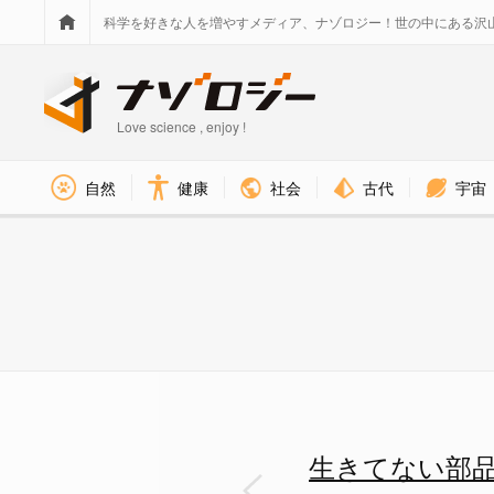
科学を好きな人を増やすメディア、ナゾロジー！世の中にある沢
Love science , enjoy !
社会
古代
宇宙
自然
健康
生きてない部品から「食べて・育
生きてない部