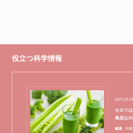
役立つ科学情報
2021.05.2
セロリは
食品なの
健康
特集