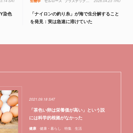
03.14 SAT
生物学
セルロース
プラスチック
微生物
2026.04.23 THU
海洋生物
生物学
Y染色
「ナイロンの釣り糸」が海で生分解すること
を発見：実は急速に溶けていた
2021.09.18 SAT
「茶色い卵は栄養価が高い」という説
には科学的根拠がなかった
健康
健康・暮らし
特集
生活