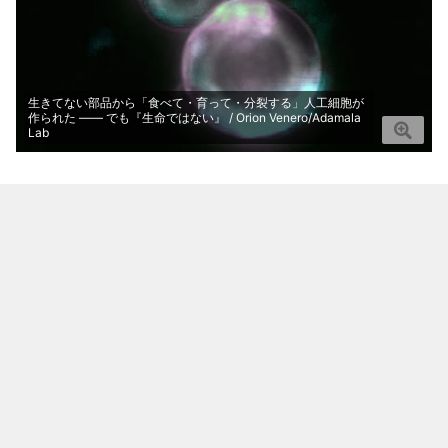
生きてない部品から「食べて・育って・分裂する」人工細胞が
作られた ―― でも『生命ではない』 / Orion Venero/Adamala
Lab