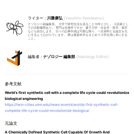
川勝康弘
Yasuhiro Kawakatsu
ナゾロジー副編集長。 大学で研究生活を送ること10年と少し。 小説家とし
ての活動履歴あり。 専門は生物学ですが、量子力学・社会学・医学・薬学
なども担当します。 日々の記事作成は可能な限り、一次資料たる論文を元
にするよう心がけています。 夢は最新科学をまとめて小学生用に本にする
こと。
ナゾロジー 編集部
Nazology Editor
World’s first synthetic cell with a complete life cycle could revolutionize
biological engineering
https://twin-cities.umn.edu/news-events/worlds-first-synthetic-cell-
complete-life-cycle-could-revolutionize-biological
A Chemically Defined Synthetic Cell Capable Of Growth And