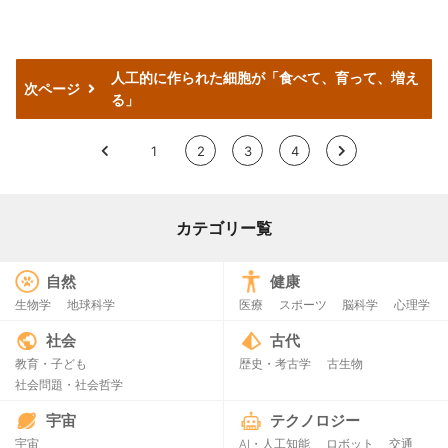
人工的に作られた細胞が「食べて、育って、増え
次ページ
る」
<
1
2
3
4
>
カテゴリー覧
自然
健康
生物学
地球科学
医療
スポーツ
脳科学
心理学
社会
古代
教育・子ども
歴史・考古学
古生物
社会問題・社会哲学
宇宙
テクノロジー
宇宙
AI・人工知能
ロボット
交通