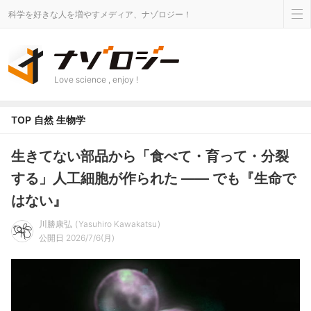
科学を好きな人を増やすメディア、ナゾロジー！
Love science , enjoy !
TOP
自然
生物学
生きてない部品から「食べて・育って・分裂
する」人工細胞が作られた ―― でも『生命で
はない』
川勝康弘
Yasuhiro Kawakatsu
公開日 2026/7/6(月)