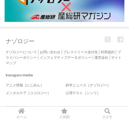
ナゾロジー
ナゾロジーについて
|
お問い合わせ
|
プレスリリース送付先
|
利用規約
|
プ
ライバシーポリシー
|
インフォマティブデータポリシー
|
運営会社
|
サイト
マップ
kusuguru
media
アニメ情報［にじめん］
科学ニュース［ナゾロジー］
メンタルケア［ココロジー］
心理テスト［シンリ］
© 2017-2026 nazology. all rights reserved.
ホーム
人気順
さがす