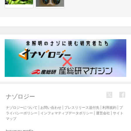
関連記事
ナゾロジー
ナゾロジーについて
|
お問い合わせ
|
プレスリリース送付先
|
利用規約
|
プ
ライバシーポリシー
|
インフォマティブデータポリシー
|
運営会社
|
サイト
マップ
kusuguru
media