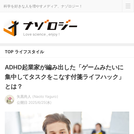
科学を好きな人を増やすメディア、ナゾロジー！
Love science , enjoy !
TOP
ライフスタイル
ADHD起業家が編み出した「ゲームみたいに
集中してタスクをこなす付箋ライフハック」
とは？
矢黒尚人
Naoto Yaguro
公開日 2025/6/25(水)