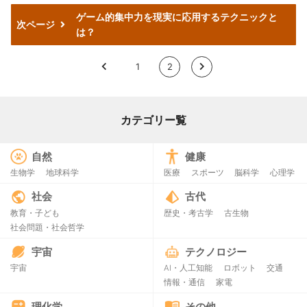
ゲーム的集中力を現実に応用するテクニックと
次ページ
は？
<
1
2
>
カテゴリー覧
自然
健康
生物学
地球科学
医療
スポーツ
脳科学
心理学
社会
古代
教育・子ども
歴史・考古学
古生物
社会問題・社会哲学
宇宙
テクノロジー
宇宙
AI・人工知能
ロボット
交通
情報・通信
家電
理化学
その他