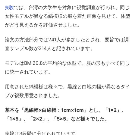
では、台湾の大学生を対象に視覚調査が行われ、同じ
実験
女性モデルが異なる縞模様の服を着た画像を見せて、体型
がどう見えるかを評価させました。
論文の方法部分では241人が参加したとされ、要旨では調
査サンプル数が214人と記されています。
モデルはBMI20.8の平均的な体型で、服の形もすべて同じ
に統一されています。
用意された縞模様は様々で、黒線と白地の幅が異なるタイ
プが複数用意されました。
基本を「黒線幅×白線幅：1cm×1cm」とし、「1×2」、
「1×5」、「2×2」、「5×5」など様々でした。
実験は3段階に分けられています。