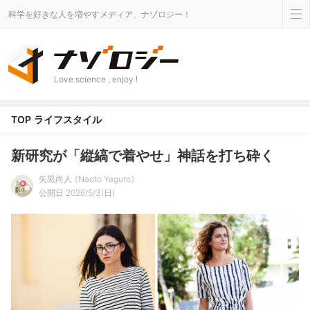
科学を好きな人を増やすメディア、ナゾロジー！
Love science , enjoy !
TOP
ライフスタイル
新研究が「縦縞で着やせ」神話を打ち砕く
矢黒尚人
Naoto Yaguro
公開日 2026/5/3(日)