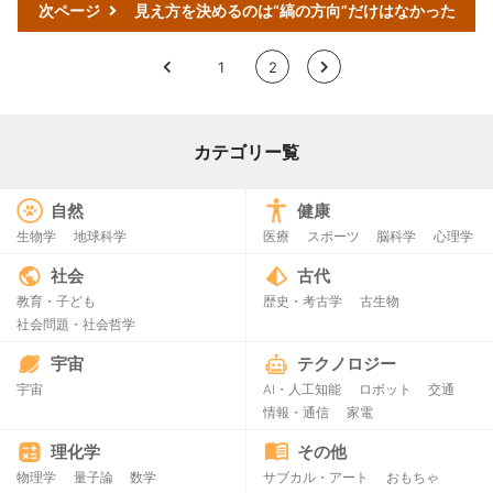
次ページ
見え方を決めるのは“縞の方向”だけはなかった
<
1
2
>
カテゴリー覧
自然
健康
生物学
地球科学
医療
スポーツ
脳科学
心理学
社会
古代
教育・子ども
歴史・考古学
古生物
社会問題・社会哲学
宇宙
テクノロジー
宇宙
AI・人工知能
ロボット
交通
情報・通信
家電
理化学
その他
物理学
量子論
数学
サブカル・アート
おもちゃ