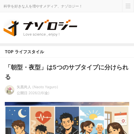
科学を好きな人を増やすメディア、ナゾロジー！
Love science , enjoy !
TOP
ライフスタイル
「朝型・夜型」は5つのサブタイプに分けられ
る
矢黒尚人
Naoto Yaguro
公開日 2026/2/6(金)