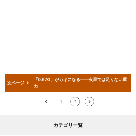
「0.67G」がカギになる――火星では足りない重
次ページ
力
<
1
2
>
カテゴリー覧