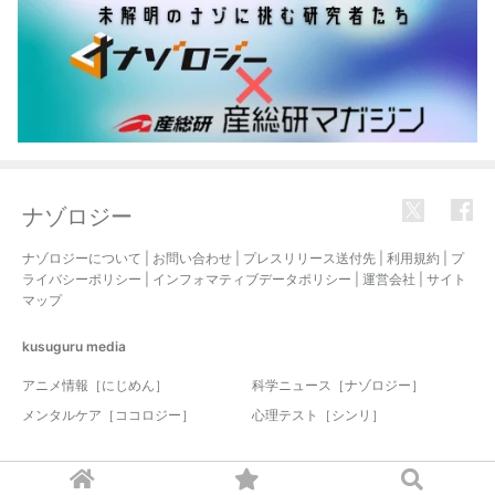
ナゾロジー
ナゾロジーについて
|
お問い合わせ
|
プレスリリース送付先
|
利用規約
|
プ
ライバシーポリシー
|
インフォマティブデータポリシー
|
運営会社
|
サイト
マップ
kusuguru
media
アニメ情報［にじめん］
科学ニュース［ナゾロジー］
メンタルケア［ココロジー］
心理テスト［シンリ］
© 2017-2026 nazology. all rights reserved.