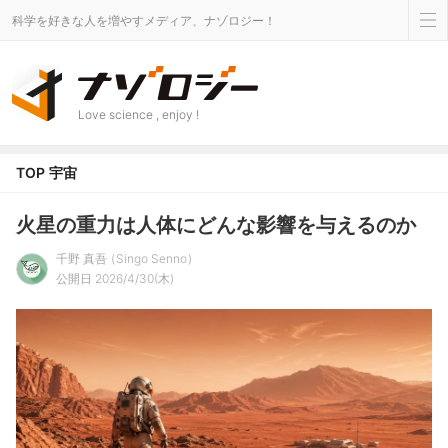
科学を好きな人を増やすメディア、ナゾロジー！
Love science , enjoy !
TOP
宇宙
火星の重力は人体にどんな影響を与えるのか
千野 真吾
Singo Senno
公開日 2026/4/30(木)