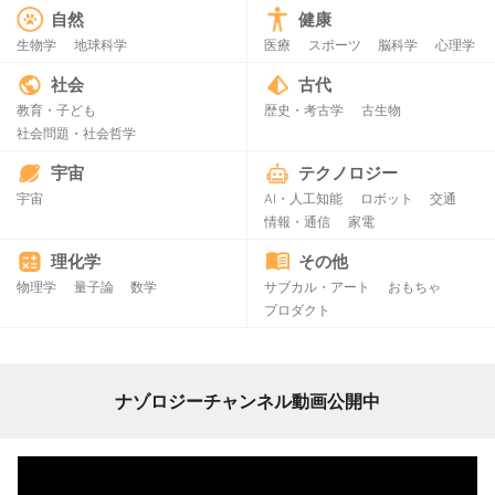
自然
健康
生物学
地球科学
医療
スポーツ
脳科学
心理学
社会
古代
教育・子ども
歴史・考古学
古生物
社会問題・社会哲学
宇宙
テクノロジー
宇宙
AI・人工知能
ロボット
交通
情報・通信
家電
理化学
その他
物理学
量子論
数学
サブカル・アート
おもちゃ
プロダクト
ナゾロジーチャンネル動画公開中