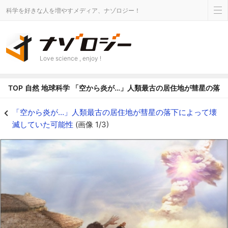
科学を好きな人を増やすメディア、ナゾロジー！
Love science , enjoy !
TOP
自然
地球科学
「空から炎が…」人類最古の居住地が彗星の落下
「空から炎が…」人類最古の居住地が彗星の落下によって壊滅していた可能性の画
「空から炎が…」人類最古の居住地が彗星の落下によって壊
滅していた可能性
(画像 1/3)