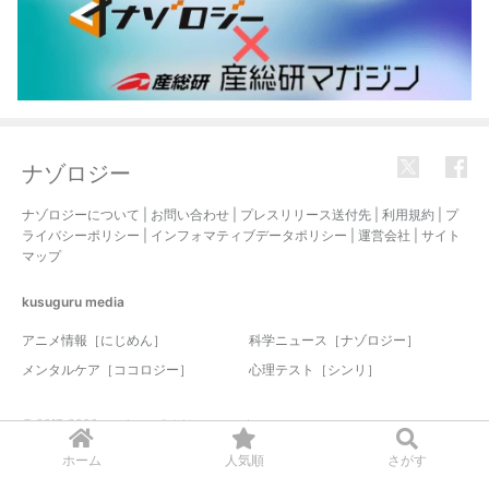
ナゾロジー
ナゾロジーについて
|
お問い合わせ
|
プレスリリース送付先
|
利用規約
|
プ
ライバシーポリシー
|
インフォマティブデータポリシー
|
運営会社
|
サイト
マップ
kusuguru
media
アニメ情報［にじめん］
科学ニュース［ナゾロジー］
メンタルケア［ココロジー］
心理テスト［シンリ］
© 2017-2026 nazology. all rights reserved.
ホーム
人気順
さがす