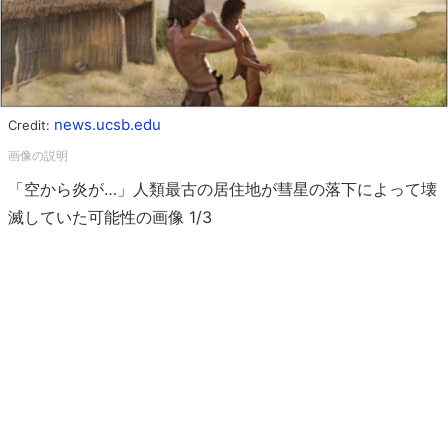
news.ucsb.edu
Credit:
「空から炎が…」人類最古の居住地が彗星の落下によって壊
滅していた可能性の画像 1/3