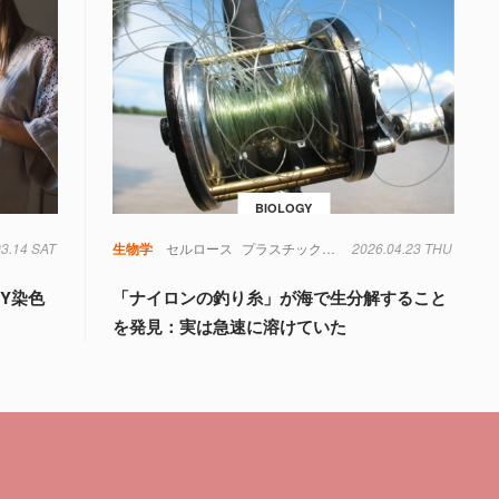
BIOLOGY
03.14 SAT
生物学
セルロース
プラスチック
微生物
2026.04.23 THU
海洋生物
生物学
Y染色
「ナイロンの釣り糸」が海で生分解すること
を発見：実は急速に溶けていた