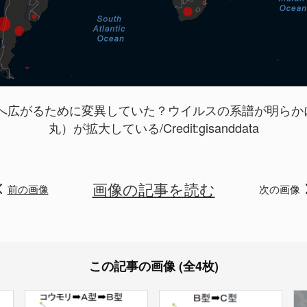
広がるために変異していた？ウイルスの系譜が明らかにの
丸）が拡大している/Credit:
gisanddata
画像の記事を読む
前の画像
次の画像
この記事の画像 (全4枚)