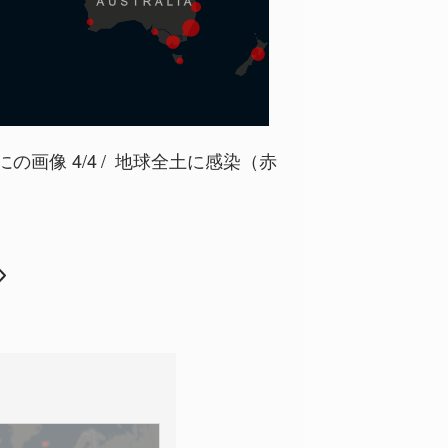
画像 4/4
地球全土に感染（赤