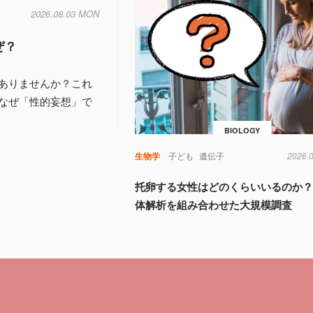
2026.08.03 MON
ぜ？
ありませんか？これ
なぜ「性的妄想」で
BIOLOGY
生物学
子ども
遺伝子
2026.
托卵する女性はどのくらいいるのか？
体解析を組み合わせた大規模調査