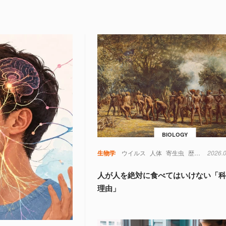
BIOLOGY
生物学
ウイルス
人体
寄生虫
歴史
考古学
2026.
人が人を絶対に食べてはいけない「
理由」