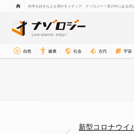
科学を好きな人を増やすメディア、ナゾロジー！世の中にある沢
Love science , enjoy !
社会
古代
宇宙
自然
健康
新型コロナウイルスはヨーロッ
新型コロナウイ