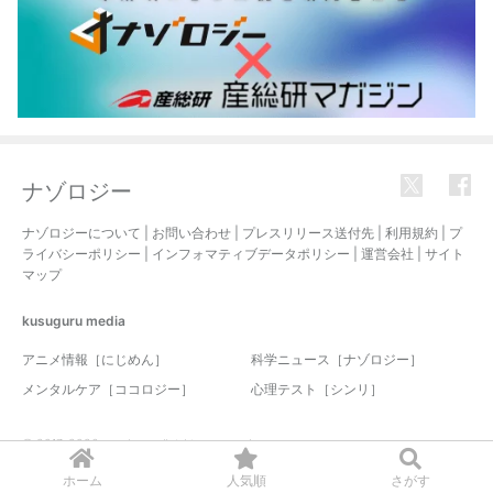
ナゾロジー
ナゾロジーについて
|
お問い合わせ
|
プレスリリース送付先
|
利用規約
|
プ
ライバシーポリシー
|
インフォマティブデータポリシー
|
運営会社
|
サイト
マップ
kusuguru
media
アニメ情報［にじめん］
科学ニュース［ナゾロジー］
メンタルケア［ココロジー］
心理テスト［シンリ］
© 2017-2026 nazology. all rights reserved.
ホーム
人気順
さがす