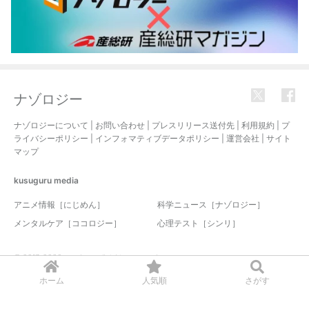
ナゾロジー
ナゾロジーについて
|
お問い合わせ
|
プレスリリース送付先
|
利用規約
|
プ
ライバシーポリシー
|
インフォマティブデータポリシー
|
運営会社
|
サイト
マップ
kusuguru
media
アニメ情報［にじめん］
科学ニュース［ナゾロジー］
メンタルケア［ココロジー］
心理テスト［シンリ］
© 2017-2026 nazology. all rights reserved.
ホーム
人気順
さがす