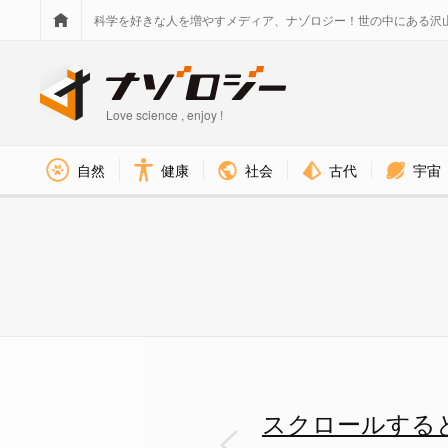
科学を好きな人を増やすメディア、ナゾロジー！世の中にある沢
Love science , enjoy !
社会
古代
宇宙
自然
健康
スクロールすると深海にどんどん潜
スクロールすると