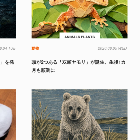
ANIMALS PLANTS
8.04 TUE
動物
2026.08.05 WED
国」を発
頭が2つある「双頭ヤモリ」が誕生、生後1カ
月も順調に