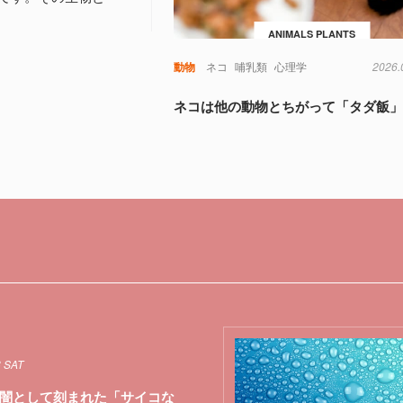
ANIMALS PLANTS
動物
ネコ
哺乳類
心理学
2026.
ネコは他の動物とちがって「タダ飯
8 SAT
闇として刻まれた「サイコな