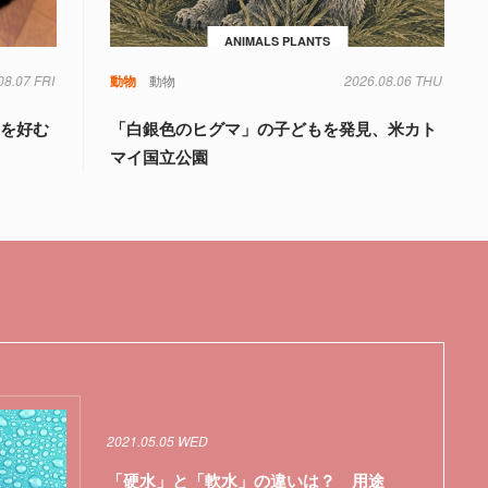
ANIMALS PLANTS
08.07 FRI
動物
動物
2026.08.06 THU
」を好む
「白銀色のヒグマ」の子どもを発見、米カト
マイ国立公園
2021.05.05 WED
「硬水」と「軟水」の違いは？ 用途