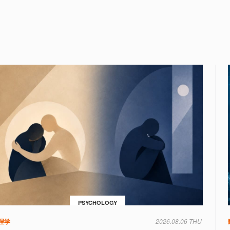
PSYCHOLOGY
理学
2026.08.06 THU