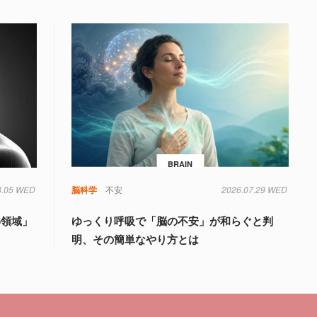
BRAIN
8.05 WED
知
脳科学
不安
2026.07.29 WED
6領域」
ゆっくり呼吸で「脳の不安」が和らぐと判
明、その簡単なやり方とは