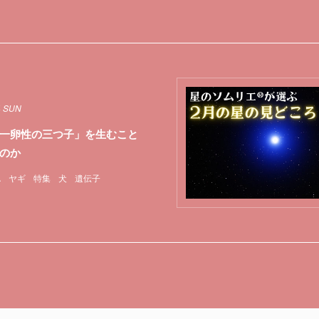
4 SUN
一卵性の三つ子」を生むこと
のか
A
ヤギ
特集
犬
遺伝子