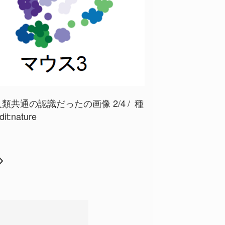
共通の認識だったの画像 2/4
種
t:
nature