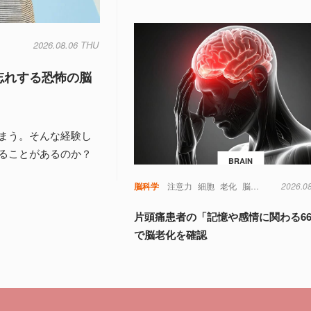
2026.08.06 THU
忘れする恐怖の脳
まう。そんな経験し
ることがあるのか？
BRAIN
脳科学
注意力
細胞
老化
脳
視覚
記憶
2026.0
認
片頭痛患者の「記憶や感情に関わる6
で脳老化を確認