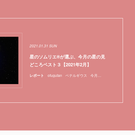
2021.01.31 SUN
星のソムリエ®が選ぶ、今月の星の見
どころベスト３【2021年2月】
レポート
ofugutan
ベテルギウス
今月の星の見どころ
天体