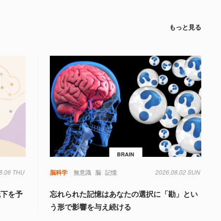
もっと見る
BRAIN
8.06 THU
脳科学
無意識
脳
記憶
2026.08.02 SUN
低下を予
忘れられた記憶はあなたの選択に「勘」とい
う形で影響を与え続ける