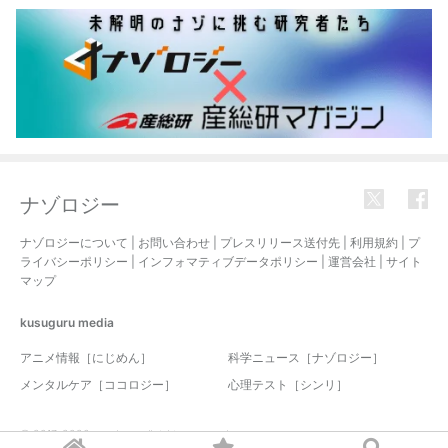
ナゾロジー
ナゾロジーについて
|
お問い合わせ
|
プレスリリース送付先
|
利用規約
|
プ
ライバシーポリシー
|
インフォマティブデータポリシー
|
運営会社
|
サイト
マップ
kusuguru
media
アニメ情報［にじめん］
科学ニュース［ナゾロジー］
メンタルケア［ココロジー］
心理テスト［シンリ］
© 2017-2026 nazology. all rights reserved.