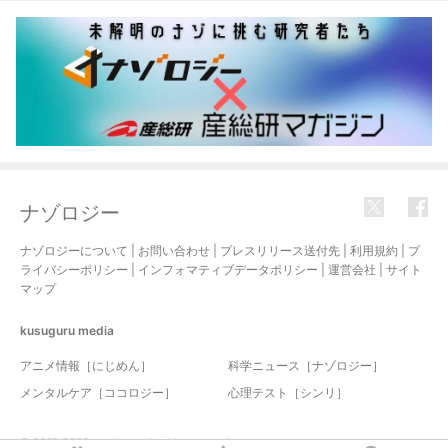
ナゾロジー
ナゾロジーについて
|
お問い合わせ
|
プレスリリース送付先
|
利用規約
|
プ
ライバシーポリシー
|
インフォマティブデータポリシー
|
運営会社
|
サイト
マップ
kusuguru
media
アニメ情報［にじめん］
科学ニュース［ナゾロジー］
メンタルケア［ココロジー］
心理テスト［シンリ］
© 2017-2026 nazology. all rights reserved.