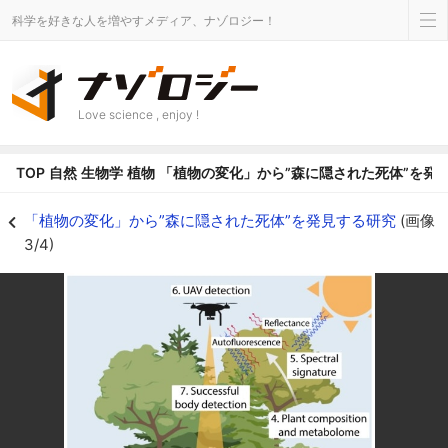
科学を好きな人を増やすメディア、ナゾロジー！
Love science , enjoy !
TOP
自然
生物学
植物
「植物の変化」から”森に隠された死体”を発
「植物の変化」から”森に隠された死体”を発見する研究の画像 3/4 - ナゾロ
「植物の変化」から”森に隠された死体”を発見する研究
(画像
3/4)