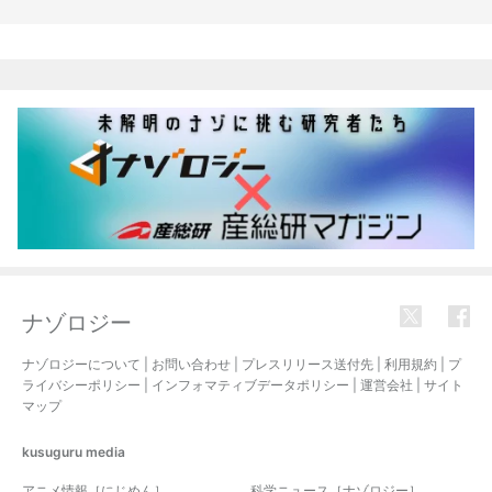
関連記事
ナゾロジー
ナゾロジーについて
|
お問い合わせ
|
プレスリリース送付先
|
利用規約
|
プ
ライバシーポリシー
|
インフォマティブデータポリシー
|
運営会社
|
サイト
マップ
kusuguru
media
アニメ情報［にじめん］
科学ニュース［ナゾロジー］