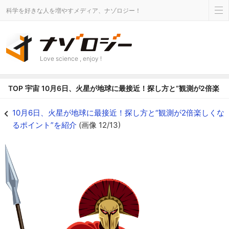
科学を好きな人を増やすメディア、ナゾロジー！
Love science , enjoy !
TOP
宇宙
10月6日、火星が地球に最接近！探し方と“観測が2倍楽し
マルスのイメージ - ナゾロジー
10月6日、火星が地球に最接近！探し方と“観測が2倍楽しくな
るポイント”を紹介
(画像 12/13)