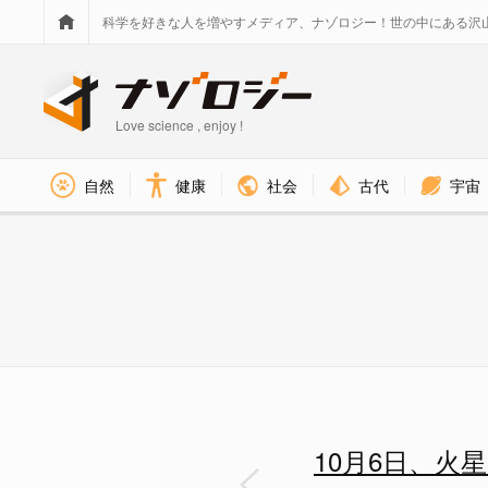
科学を好きな人を増やすメディア、ナゾロジー！世の中にある沢
Love science , enjoy !
社会
古代
宇宙
自然
健康
想像から、かなり細かく描かれ
10月6日、火