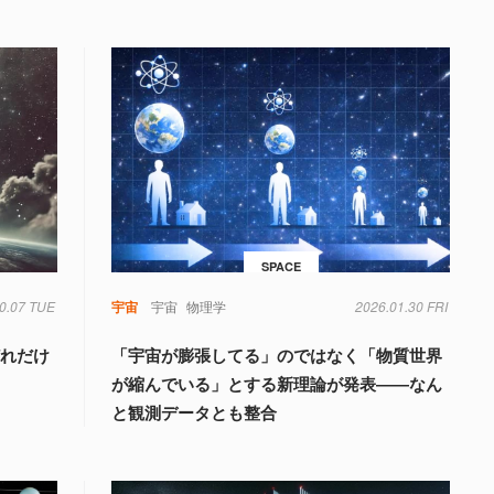
SPACE
0.07 TUE
宇宙
宇宙
物理学
2026.01.30 FRI
どれだけ
「宇宙が膨張してる」のではなく「物質世界
が縮んでいる」とする新理論が発表――なん
と観測データとも整合