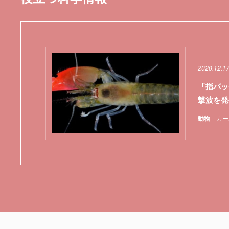
2020.12.1
「指パッ
撃波を発
動物
カー