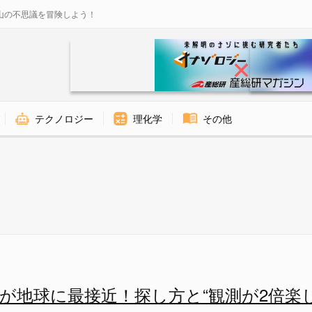
山の不思議を冒険しよう！
テクノロジー
理化学
その他
た「火星の運河」 - ナゾロジ
星が地球に最接近！探し方と“観測が2倍