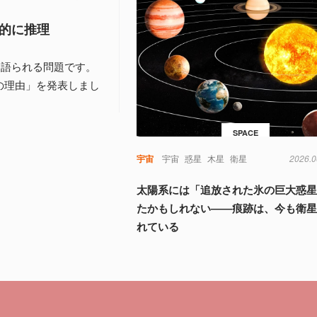
的に推理
く語られる問題です。
の理由」を発表しまし
SPACE
宇宙
宇宙
惑星
木星
衛星
2026.0
太陽系には「追放された氷の巨大惑
たかもしれない――痕跡は、今も衛
れている