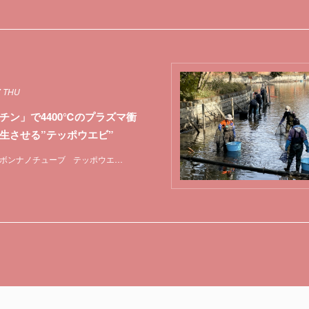
7 THU
チン」で4400℃のプラズマ衝
生させる”テッポウエビ”
ボンナノチューブ
テッポウエビ
ロボット
特集
筋肉