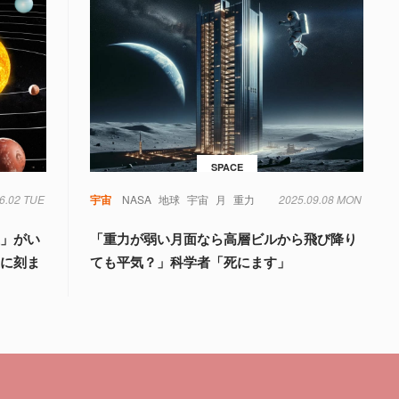
SPACE
6.02 TUE
宇宙
NASA
地球
宇宙
月
重力
2025.09.08 MON
星」がい
「重力が弱い月面なら高層ビルから飛び降り
星に刻ま
ても平気？」科学者「死にます」