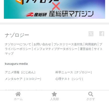
ナゾロジー
ナゾロジーについて
|
お問い合わせ
|
プレスリリース送付先
|
利用規約
|
プ
ライバシーポリシー
|
インフォマティブデータポリシー
|
運営会社
|
サイト
マップ
kusuguru
media
アニメ情報［にじめん］
科学ニュース［ナゾロジー］
メンタルケア［ココロジー］
心理テスト［シンリ］
© 2017-2026 nazology. all rights reserved.
ホーム
人気順
さがす