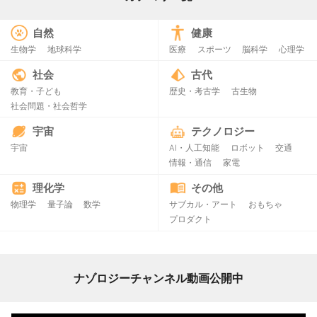
自然
健康
生物学
地球科学
医療
スポーツ
脳科学
心理学
社会
古代
教育・子ども
歴史・考古学
古生物
社会問題・社会哲学
宇宙
テクノロジー
宇宙
AI・人工知能
ロボット
交通
情報・通信
家電
理化学
その他
物理学
量子論
数学
サブカル・アート
おもちゃ
プロダクト
ナゾロジーチャンネル動画公開中