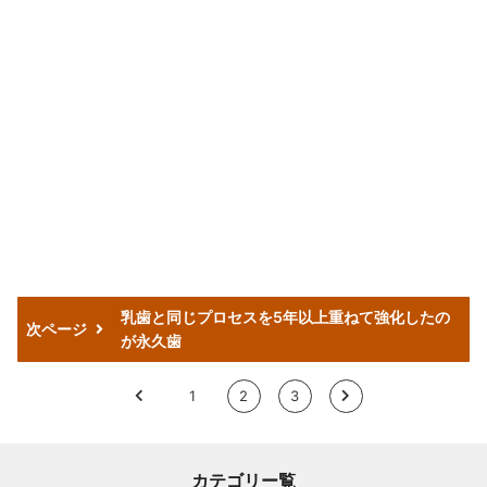
乳歯と同じプロセスを5年以上重ねて強化したの
次ページ
が永久歯
<
1
2
3
>
カテゴリー覧