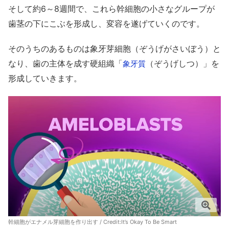
そして約6～8週間で、これら幹細胞の小さなグループが
歯茎の下にこぶを形成し、変容を遂げていくのです。
そのうちのあるものは象牙芽細胞（ぞうげがさいぼう）と
なり、歯の主体を成す硬組織「
（ぞうげしつ）」を
象牙質
形成していきます。
幹細胞がエナメル芽細胞を作り出す / Credit:
It’s Okay To Be Smart