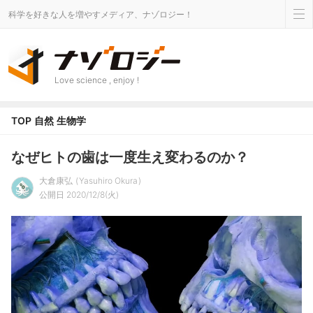
科学を好きな人を増やすメディア、ナゾロジー！
Love science , enjoy !
TOP
自然
生物学
なぜヒトの歯は一度生え変わるのか？
大倉康弘
Yasuhiro Okura
公開日 2020/12/8(火)