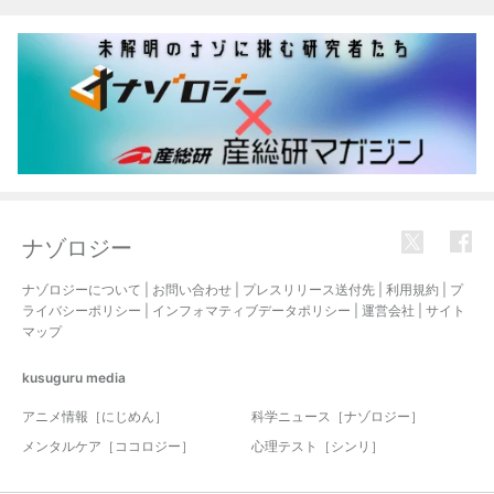
ナゾロジー
ナゾロジーについて
|
お問い合わせ
|
プレスリリース送付先
|
利用規約
|
プ
ライバシーポリシー
|
インフォマティブデータポリシー
|
運営会社
|
サイト
マップ
kusuguru
media
アニメ情報［にじめん］
科学ニュース［ナゾロジー］
メンタルケア［ココロジー］
心理テスト［シンリ］