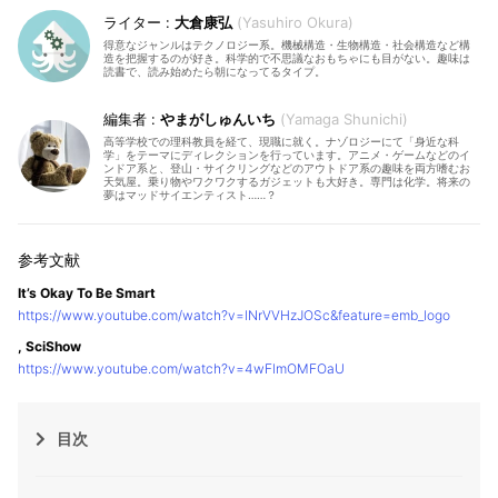
大倉康弘
Yasuhiro Okura
得意なジャンルはテクノロジー系。機械構造・生物構造・社会構造など構
造を把握するのが好き。科学的で不思議なおもちゃにも目がない。趣味は
読書で、読み始めたら朝になってるタイプ。
やまがしゅんいち
Yamaga Shunichi
高等学校での理科教員を経て、現職に就く。ナゾロジーにて「身近な科
学」をテーマにディレクションを行っています。アニメ・ゲームなどのイ
ンドア系と、登山・サイクリングなどのアウトドア系の趣味を両方嗜むお
天気屋。乗り物やワクワクするガジェットも大好き。専門は化学。将来の
夢はマッドサイエンティスト……？
It’s Okay To Be Smart
https://www.youtube.com/watch?v=lNrVVHzJOSc&feature=emb_logo
, SciShow
https://www.youtube.com/watch?v=4wFlmOMFOaU
目次