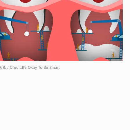
 Credit:
It’s Okay To Be Smart