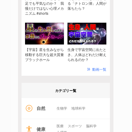
足でも平気なのか？ 我
る「ナトロン湖」人間が
慢だけではない心理メカ
落ちたら？
ニズム #shorts
【宇宙】星を生みながら
生身で宇宙空間に出たと
移動する巨大な超大質量
き、人体はどれだけ耐え
ブラックホール
られるのか？
動画一覧
カテゴリー覧
自然
生物学
地球科学
医療
スポーツ
脳科学
健康