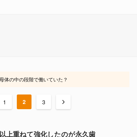
母体の中の段階で働いていた？
1
2
3
>
年以上重ねて強化したのが永久歯