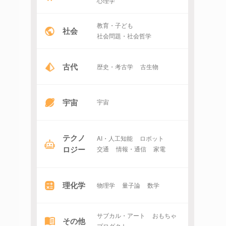
心理学
教育・子ども
社会
社会問題・社会哲学
古代
歴史・考古学
古生物
宇宙
宇宙
テクノ
AI・人工知能
ロボット
ロジー
交通
情報・通信
家電
理化学
物理学
量子論
数学
サブカル・アート
おもちゃ
その他