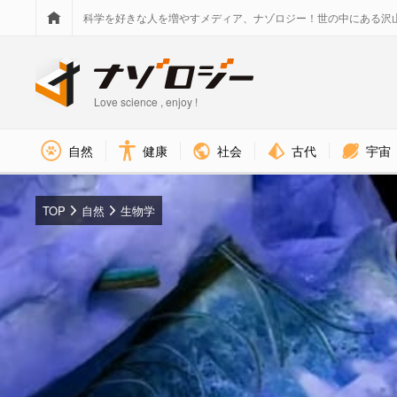
科学を好きな人を増やすメディア、ナゾロジー！世の中にある沢
Love science , enjoy !
社会
古代
宇宙
自然
健康
TOP
自然
生物学