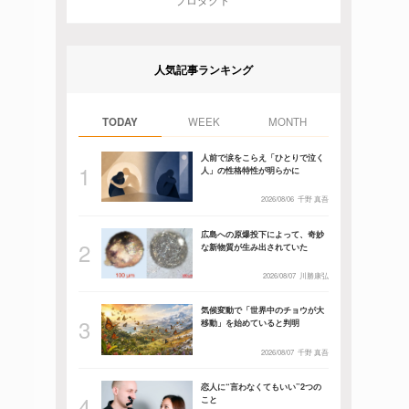
プロダクト
人気記事ランキング
TODAY
WEEK
MONTH
人前で涙をこらえ「ひとりで泣く
人」の性格特性が明らかに
2026/08/06
千野 真吾
広島への原爆投下によって、奇妙
な新物質が生み出されていた
2026/08/07
川勝康弘
気候変動で「世界中のチョウが大
移動」を始めていると判明
2026/08/07
千野 真吾
恋人に“言わなくてもいい”2つの
こと