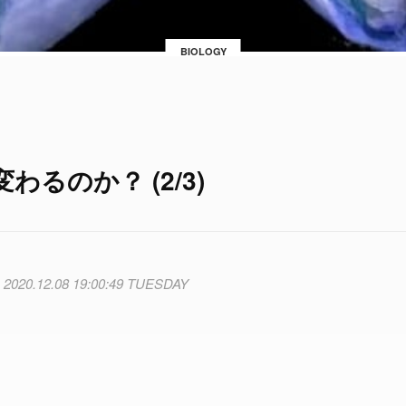
BIOLOGY
るのか？ (2/3)
2020.12.08 19:00:49 TUESDAY