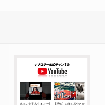
真冬の女子高生はなぜ生
【恐怖】動物を石化させ